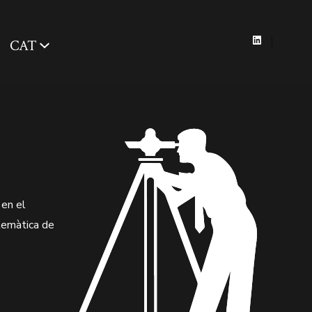
CAT
Open
LinkedIn
in
a
new
tab
 en el
lemàtica de