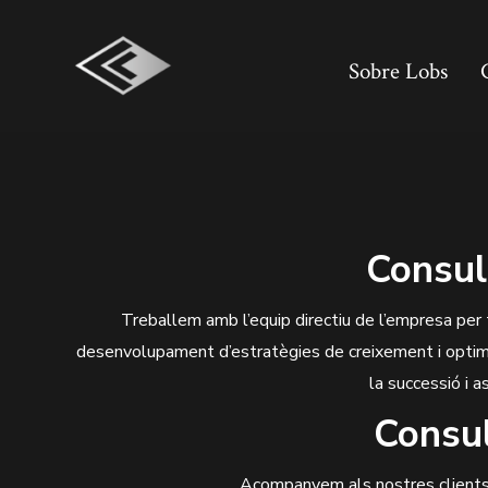
Skip
to
Sobre Lobs
content
Consult
Treballem amb l’equip directiu de l’empresa per 
desenvolupament d’estratègies de creixement i optimi
la successió i 
Consul
Acompanyem als nostres clients e