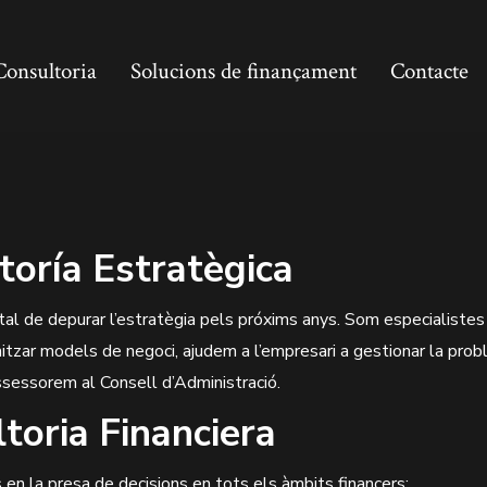
Consultoria
Solucions de finançament
Contacte
oría Estratègica
tal de depurar l’estratègia pels próxims anys. Som especialistes
tzar models de negoci, ajudem a l’empresari a gestionar la prob
assessorem al Consell d’Administració.
toria Financiera
n la presa de decisions en tots els àmbits financers: