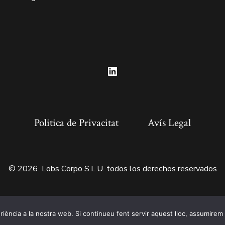
Open
LinkedIn
in
Politica de Privacitat
Avís Legal
a
new
tab
© 2026
Lobs Corpo S.L.U. todos los derechos reservados
riència a la nostra web. Si continueu fent servir aquest lloc, assumire