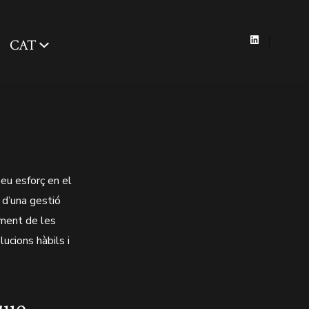
CAT
Open
LinkedIn
in
a
new
tab
seu esforç en el
s d’una gestió
ament de les
ucions hàbils i
que