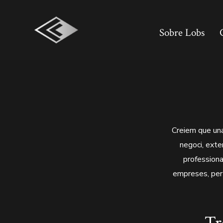
Skip
to
Sobre Lobs
content
Creiem que una 
negoci, exter
professiona
empreses, per 
Tr